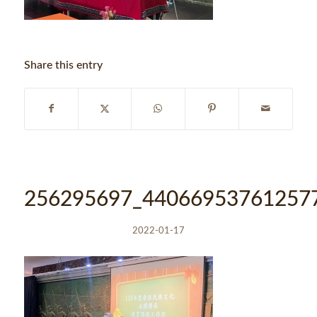
Share this entry
256295697_44066953761257
2022-01-17