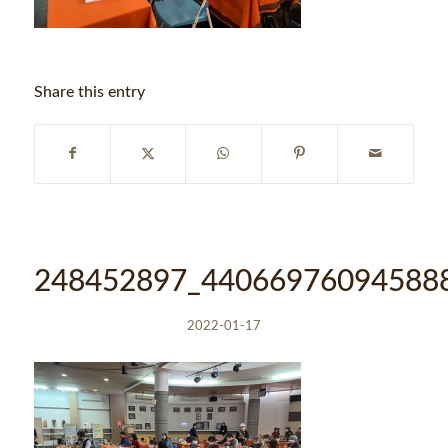
Share this entry
248452897_44066976094588
2022-01-17