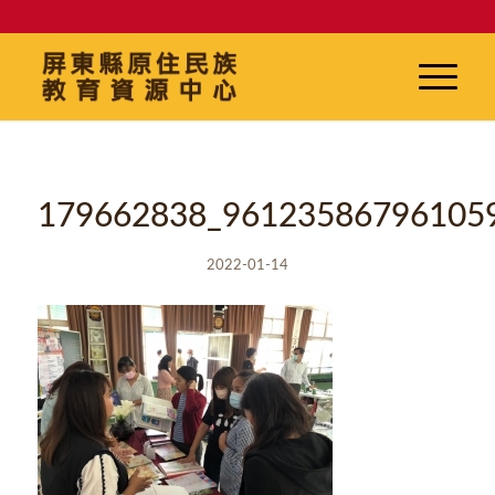
179662838_96123586796105
2022-01-14