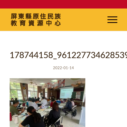
178744158_96122773462853
2022-01-14