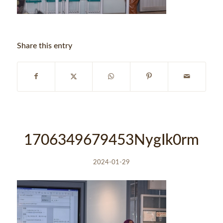
Share this entry
1706349679453NygIk0rm
2024-01-29