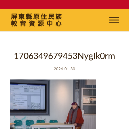
1706349679453NygIk0rm
2024-01-30